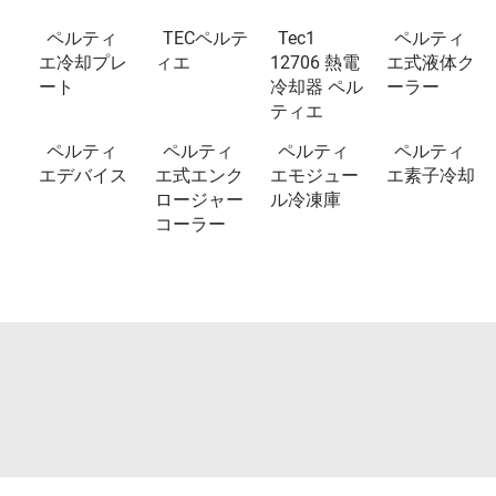
ペルティ
TECペルテ
Tec1
ペルティ
エ冷却プレ
ィエ
12706 熱電
エ式液体ク
ート
冷却器 ペル
ーラー
ティエ
ペルティ
ペルティ
ペルティ
ペルティ
エデバイス
エ式エンク
エモジュー
エ素子冷却
ロージャー
ル冷凍庫
コーラー