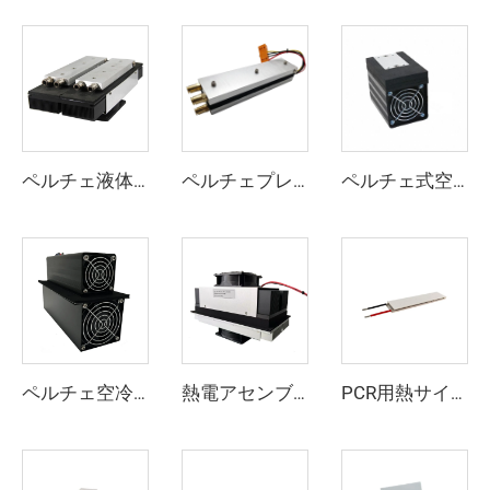
ペルチェ液体冷却器 LA-160-24
ペルチェプレート冷却システム PL-210-24
ペルチェ式空気対空気クーラー チューネルタイプ DA-011-05
ペルチェ空冷式冷却器 トンネルタイプ AAT-085-24
熱電アセンブリ 空冷式冷却器 0200-AA-220-24-00
PCR用熱サイクリングTECモジュール TCR-152080 77*16.8mm