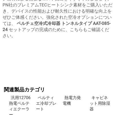
PN社のプレミアムTECヒートシンク素材をご購入いただ
き、デバイスの性能および耐久性における明確な向上を
ぜひご体感ください。強化された空冷オプションについ
ては、
ペルチェ空冷式冷却器 トンネルタイプ AAT-085-
24
セットアップの完成のために、こちらもご確認くだ
さい。
関連製品カテゴリ
汎用12706
ペルティ
熱電力発
キャビネ
熱電ペルテ
エ冷却プレ
電機
ット用除湿
ィエクーラ
ート
器
ー