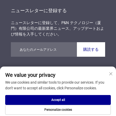
ニュースレターに登録する
ニュースレターに登録して、P&N テクノロジー（厦
門）有限公司の最新業界ニュース、アップデートおよ
び情報を入手してください。
購読する
著作権 © P&N テクノロジー（厦門）有限公司 すべて
We value your privacy
の権利を保有しています
プライバシーポリシー
ブログ
We use cookies and similar tools to provide our services. If you
don't want to accept all cookies, click Personalize cookies.
トップに戻る
Accept all
Personalize cookies
ホームページ
製品
について
お問い合わせ