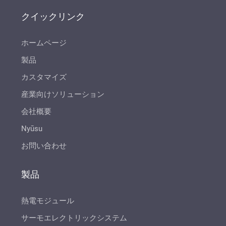
クイックリンク
ホームページ
製品
カスタマイズ
産業向けソリューション
会社概要
Nyūsu
お問い合わせ
製品
熱電モジュール
サーモエレクトリックシステム