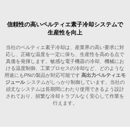
信頼性の高いペルティエ素子冷却システムで
生産性を向上
当社のペルティエ素子冷却は、産業界の高い要求に対
応し、正確な温度を一定に保ち、生産性を高める点で
真価を発揮します。敏感な電子機器の冷却、機械にお
ける温度制御、工業プロセスの冷却など、どのような
用途にもPNの製品が対応可能です
高出力ペルティエモ
ジュール
システムがしっかり制御しています。当社の
頑丈なシステムは長期間にわたり使用できるよう設計
されており、頻繁な冷却トラブルなく安心して作業を
行えます。