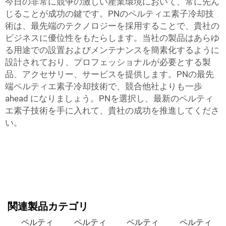
今日の非常に競争の激しい産業環境において、常に先ん
じることが成功の鍵です。PNのペルティエ素子冷却技
術は、最先端のテクノロジーを採用することで、貴社の
ビジネスに優位性をもたらします。当社の製品はあらゆ
る用途での設置およびメンテナンスを簡素化するように
設計されており、プロフェッショナルが必要とする製
品、アクセサリー、サービスを提供します。PNの最先
端ペルティエ素子冷却技術で、競合他社よりも一歩
ahead になりましょう。PNを選択し、最新のペルティ
エ素子技術を手に入れて、貴社の成功を推進してくださ
い。
関連製品カテゴリ
ペルティ
ペルティ
ペルティ
ペルティ