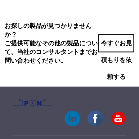
お探しの製品が見つかりません
か？
ご提供可能なその他の製品につい
今すぐお見
て、当社のコンサルタントまでお
積もりを依
問い合わせください。
頼する