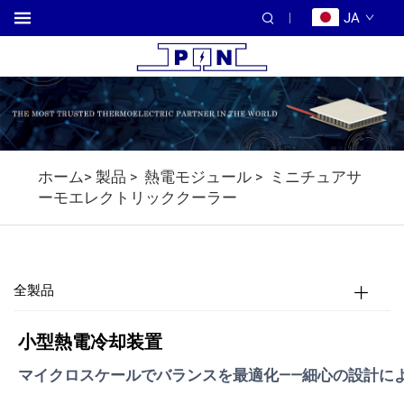
JA
ホーム>
製品
熱電モジュール
ミニチュアサ
>
>
ーモエレクトリッククーラー
全製品
小型熱電冷却装置
マイクロスケールでバランスを最適化——細心の設計に