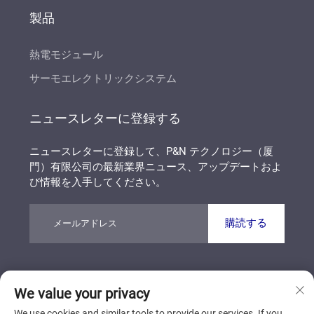
製品
熱電モジュール
サーモエレクトリックシステム
ニュースレターに登録する
ニュースレターに登録して、P&N テクノロジー（厦
門）有限公司の最新業界ニュース、アップデートおよ
び情報を入手してください。
購読する
著作権 © P&N テクノロジー（厦門）有限公司 すべて
We value your privacy
の権利を保有しています
プライバシーポリシー
ブログ
We use cookies and similar tools to provide our services. If you