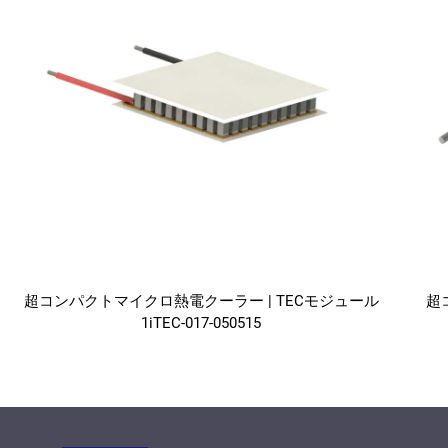
超コンパクトマイクロ熱電クーラー | TECモジュール
超
1iTEC-017-050515