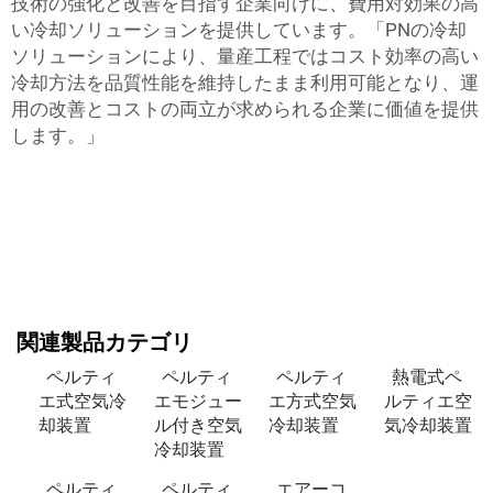
技術の強化と改善を目指す企業向けに、費用対効果の高
い冷却ソリューションを提供しています。「PNの冷却
ソリューションにより、量産工程ではコスト効率の高い
冷却方法を品質性能を維持したまま利用可能となり、運
用の改善とコストの両立が求められる企業に価値を提供
します。」
関連製品カテゴリ
ペルティ
ペルティ
ペルティ
熱電式ペ
エ式空気冷
エモジュー
エ方式空気
ルティエ空
却装置
ル付き空気
冷却装置
気冷却装置
冷却装置
ペルティ
ペルティ
エアーコ