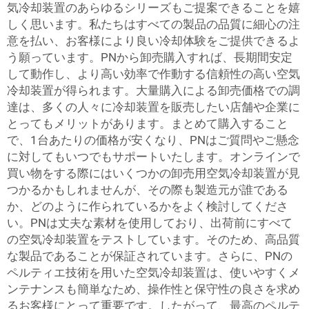
気冷却装置のあらゆるシリーズもご提案できることを嬉
しく思います。私たちはすべての製品の品質に細心の注
意を払い、お客様により良い冷却体験をご提供できるよ
う願っています。PNから卸売購入すれば、長期間安定
して動作し、より高い効率で作動する信頼性の高い空気
冷却装置が得られます。大量購入による卸売価格での調
達は、多くの人々に冷却装置を販売したい店舗や企業に
とってもメリットがあります。まとめて購入すること
で、1台あたりの価格が安くなり、PNはご質問やご懸念
に対してもいつでもサポートいたします。オンラインで
買い物をする際にはいくつかの卸売用空気冷却装置が見
つかるかもしれませんが、その際も製造元が誰である
か、どのように作られているかをよく検討してくださ
い。PNは丈夫な素材を使用しており、出荷前にすべて
の空気冷却装置をテストしています。そのため、高品質
な製品であることが保証されています。さらに、PNの
ペルティエ技術を用いた空気冷却装置は、使いやすくメ
ンテナンスも簡単なため、操作性と保守性の良さを求め
るお客様にとって重要です。したがって、最高のペルテ