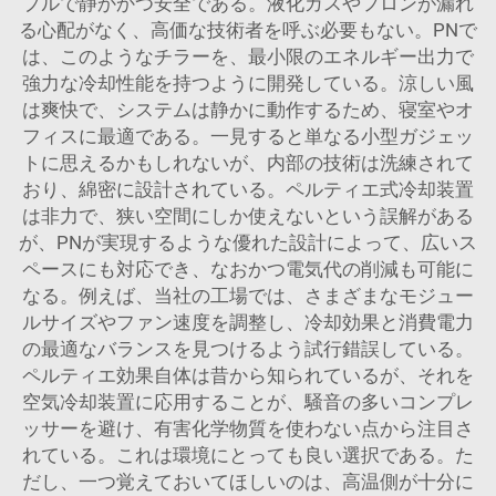
プルで静かかつ安全である。液化ガスやフロンが漏れ
る心配がなく、高価な技術者を呼ぶ必要もない。PNで
は、このようなチラーを、最小限のエネルギー出力で
強力な冷却性能を持つように開発している。涼しい風
は爽快で、システムは静かに動作するため、寝室やオ
フィスに最適である。一見すると単なる小型ガジェッ
トに思えるかもしれないが、内部の技術は洗練されて
おり、綿密に設計されている。ペルティエ式冷却装置
は非力で、狭い空間にしか使えないという誤解がある
が、PNが実現するような優れた設計によって、広いス
ペースにも対応でき、なおかつ電気代の削減も可能に
なる。例えば、当社の工場では、さまざまなモジュー
ルサイズやファン速度を調整し、冷却効果と消費電力
の最適なバランスを見つけるよう試行錯誤している。
ペルティエ効果自体は昔から知られているが、それを
空気冷却装置に応用することが、騒音の多いコンプレ
ッサーを避け、有害化学物質を使わない点から注目さ
れている。これは環境にとっても良い選択である。た
だし、一つ覚えておいてほしいのは、高温側が十分に