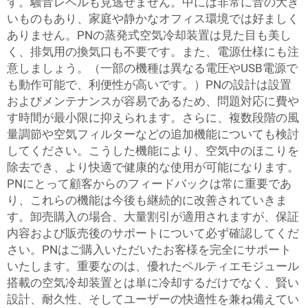
す。騒音レベルも見逃せません。中には非常に音の大き
いものもあり、家庭や静かなオフィス環境では好ましく
ありません。PNの蒸発式空気冷却装置は見た目も美し
く、排気用の換気口も不要です。また、電源仕様にも注
意しましょう。（一部の機種は異なる電圧やUSB電源で
も動作可能で、利便性が高いです。）PNの設計は設置
およびメンテナンスが容易であるため、問題対応に費や
す時間が最小限に抑えられます。さらに、複数段階の風
量調節や空気フィルターなどの追加機能についても検討
してください。こうした機能により、空気中のほこりを
除去でき、より快適で健康的な使用が可能になります。
PNにとって顧客からのフィードバックは常に重要であ
り、これらの機能は今後も継続的に改善されていきま
す。卸売購入の場合、大量割引が適用されますが、保証
内容および販売後のサポートについて必ず確認してくだ
さい。PNはご購入いただいたお客様を完全にサポート
いたします。重要なのは、優れたペルティエモジュール
搭載の空気冷却装置とは単に冷却するだけでなく、賢い
設計、耐久性、そしてユーザーの快適性を兼ね備えてい