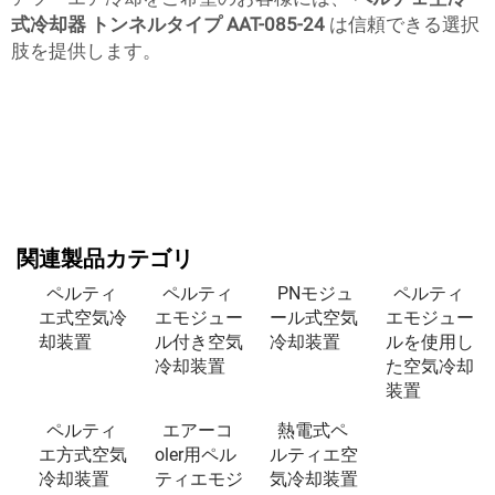
式冷却器 トンネルタイプ AAT-085-24
は信頼できる選択
肢を提供します。
関連製品カテゴリ
ペルティ
ペルティ
PNモジュ
ペルティ
エ式空気冷
エモジュー
ール式空気
エモジュー
却装置
ル付き空気
冷却装置
ルを使用し
冷却装置
た空気冷却
装置
ペルティ
エアーコ
熱電式ペ
エ方式空気
oler用ペル
ルティエ空
冷却装置
ティエモジ
気冷却装置