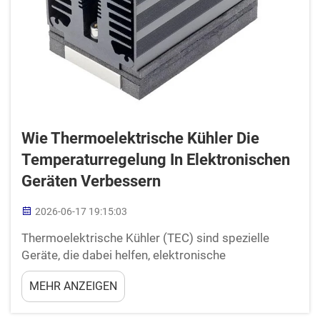
Wie Thermoelektrische Kühler Die
Temperaturregelung In Elektronischen
Geräten Verbessern
2026-06-17 19:15:03
Thermoelektrische Kühler (TEC) sind spezielle
Geräte, die dabei helfen, elektronische
Komponenten auf genau der richtigen Temperatur
MEHR ANZEIGEN
zu halten. Wenn Geräte zu heiß werden, können sie
ihre Leistung einbüßen oder sogar beschädigt