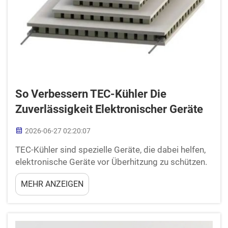
So Verbessern TEC-Kühler Die
Zuverlässigkeit Elektronischer Geräte
2026-06-27 02:20:07
TEC-Kühler sind spezielle Geräte, die dabei helfen,
elektronische Geräte vor Überhitzung zu schützen.
Wenn Maschinen und Elektronik zu warm werden,
MEHR ANZEIGEN
können sie ausfallen oder beschädigt werden. TEC-
Kühler und thermoelektrische Module sind wichtig,
weil sie...