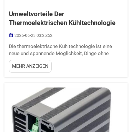
Umweltvorteile Der
Thermoelektrischen Kühltechnologie
2026-06-23 03:25:52
Die thermoelektrische Kühltechnologie ist eine
neue und spannende Möglichkeit, Dinge ohne
schädliche Gase zu kühlen. Diese Methode ist
MEHR ANZEIGEN
umweltfreundlich und kann zur Verringerung der
Umweltverschmutzung beitragen. Zum Beispiel
können herkömmliche Kühlschränke, die …