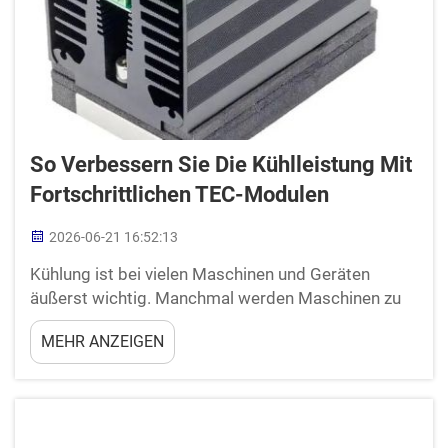
So Verbessern Sie Die Kühlleistung Mit
Fortschrittlichen TEC-Modulen
2026-06-21 16:52:13
Kühlung ist bei vielen Maschinen und Geräten
äußerst wichtig. Manchmal werden Maschinen zu
heiß, was zu Ausfällen oder Fehlfunktionen führen
MEHR ANZEIGEN
kann. Um dieses Problem zu beheben, setzen viele
Unternehmen fortschrittliche TEC-Module ein. Bei
PN verstehen wir, dass eine zuverlässige Kühlung
entscheidend ist f...