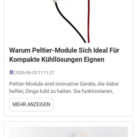
Warum Peltier-Module Sich Ideal Für
Kompakte Kühllösungen Eignen
2026-06-25 11:11:27
Peltier-Module sind innovative Geräte, die dabei
helfen, Dinge kühl zu halten. Sie funktionieren,
indem sie Wärme von einer Seite zur anderen
MEHR ANZEIGEN
transportieren. Dadurch wird eine Seite kalt und die
andere warm. Sie sind klein und einfach zu
handhaben, weshalb sie von vielen Menschen für
unterschiedliche Kühlanwendungen bevorzugt
werden...