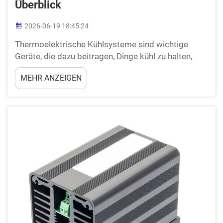
Überblick
2026-06-19 18:45:24
Thermoelektrische Kühlsysteme sind wichtige
Geräte, die dazu beitragen, Dinge kühl zu halten,
ohne herkömmliche Methoden wie Lüfter oder
MEHR ANZEIGEN
Kühlschränke zu verwenden. Diese Systeme nutzen
einen speziellen Effekt, den Peltier-Effekt, um einen
Bereich abzukühlen. Wenn elektrischer Strom fließt
…