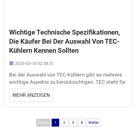
Wichtige Technische Spezifikationen,
Die Käufer Bei Der Auswahl Von TEC-
Kühlern Kennen Sollten
2026-03-18 02:58:31
Bei der Auswahl von TEC-Kühlern gibt es mehrere
wichtige Aspekte zu berücksichtigen. TEC steht für
thermoelektrischen Kühler. Diese Geräte werden
MEHR ANZEIGEN
dort eingesetzt, wo Gegenstände ohne hohen
Energieverbrauch gekühlt werden müssen. Sie sind
in zahlreichen Branchen weit verbreitet,
beispielsweise bei der Lebensmittelkühlung oder in
Zurück
1
2
3
4
Weiter
der Elektro…