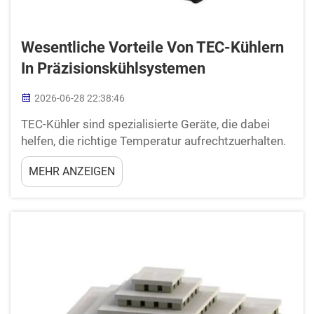
Wesentliche Vorteile Von TEC-Kühlern
In Präzisionskühlsystemen
2026-06-28 22:38:46
TEC-Kühler sind spezialisierte Geräte, die dabei
helfen, die richtige Temperatur aufrechtzuerhalten.
Sie werden weit verbreitet in Fabriken, Lagern und
MEHR ANZEIGEN
zahlreichen industriellen Anwendungen eingesetzt.
Bei PN verstehen wir, wie wichtig zuverlässige
Kühlsysteme sind. TEC-Kühler nutzen ein Verfahren
c...