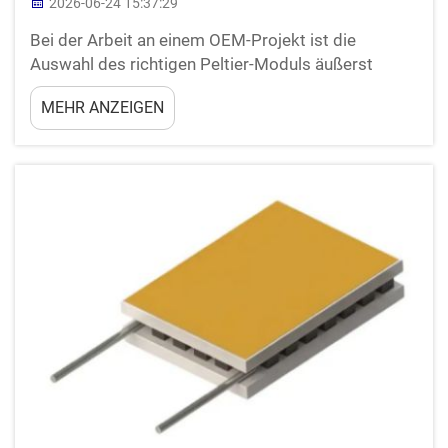
2026-06-24 15:37:29
Bei der Arbeit an einem OEM-Projekt ist die
Auswahl des richtigen Peltier-Moduls äußerst
wichtig. Ein Peltier-Modul ist eine spezielle Art von
MEHR ANZEIGEN
Gerät, das durch Wärmetransport von einer Seite
zur anderen entweder kühlen oder heizen kann. Dies
kann bei vielen Dingen nützlich sein, wie z. B. ...