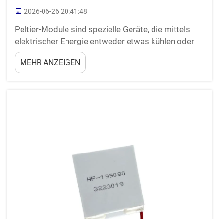
2026-06-26 20:41:48
Peltier-Module sind spezielle Geräte, die mittels
elektrischer Energie entweder etwas kühlen oder
erwärmen können. Sie arbeiten nach dem Peltier-
MEHR ANZEIGEN
Effekt, bei dem elektrischer Strom durch zwei
unterschiedliche Materialien geleitet wird. Dadurch
wird eine Seite kalt, während die andere...