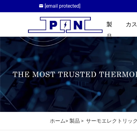
[email protected]
製
カ
品
ホーム>
製品
サーモエレクトリッ
>