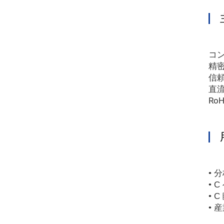
コ
精密
信
直
Ro
• 
•
C
•
C
• 