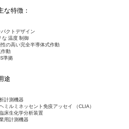
主な特徴：
ンパクトデザイン
 な 温度 制御
頼性の高い完全半導体式作動
流作動
HS準拠
用途
分析計測機器
ヘミルミネッセント免疫アッセイ
（CLIA）
臨床生化学分析装置
産業用計測機器