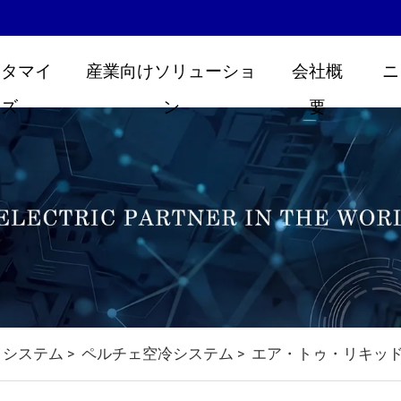
スタマイ
産業向けソリューショ
会社概
ニ
ズ
ン
要
クシステム
ペルチェ空冷システム
エア・トゥ・リキッド
>
>