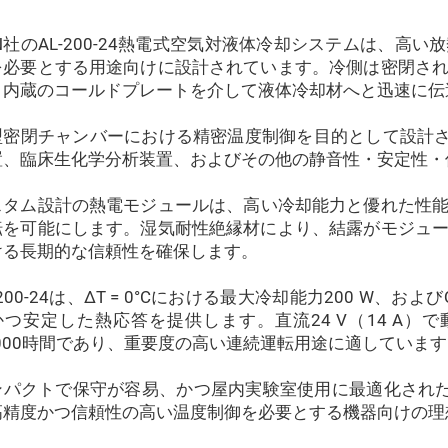
&N社のAL-200-24熱電式空気対液体冷却システムは、
を必要とする用途向けに設計されています。冷側は密閉さ
、内蔵のコールドプレートを介して液体冷却材へと迅速に伝
密閉チャンバーにおける精密温度制御を目的として設計されたA
置、臨床生化学分析装置、およびその他の静音性・安定性・
スタム設計の熱電モジュールは、高い冷却能力と優れた性能
転を可能にします。湿気耐性絶縁材により、結露がモジュ
ける長期的な信頼性を確保します。
-200-24は、ΔT = 0°Cにおける最大冷却能力200 W、およ
かつ安定した熱応答を提供します。直流24 V（14 A）
,000時間であり、重要度の高い連続運転用途に適していま
ンパクトで保守が容易、かつ屋内実験室使用に最適化されたAL
高精度かつ信頼性の高い温度制御を必要とする機器向けの理