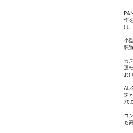
P
作
は
小型
装
カ
運
お
AL
速
70
コ
も