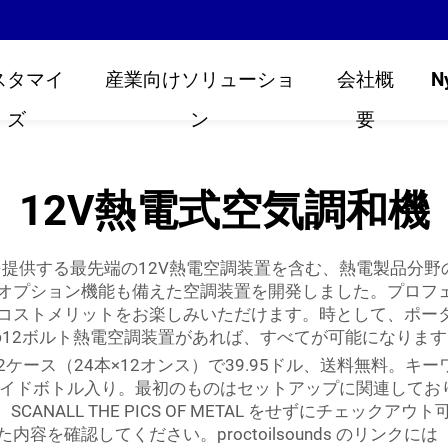
スタマイ
産業向けソリューショ
会社概
N
ズ
ン
要
12V熱電式空気調和機
提供する最先端の12V熱電空調装置を含む、熱電製品分野
オプション機能も備えた空調装置を開発しました。プロフ
コストメリットをお楽しみいただけます。時として、ポー
の12ボルト熱電空調装置があれば、すべてが可能になります
（24本×12オンス）で39.95ドル、送料無料。キーワード：
イドボトル入り。最初のものはセットアップに関連しており、ICANNO
があります。SCANALL THE PICS OF METAL をせずにチェ
ップロードした内容を確認してください。proctoilsounds のリン