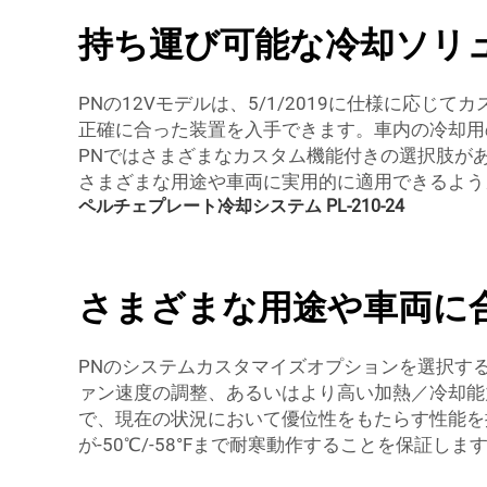
持ち運び可能な冷却ソリ
PNの12Vモデルは、5/1/2019に仕様に
正確に合った装置を入手できます。車内の冷却用
PNではさまざまなカスタム機能付きの選択肢が
さまざまな用途や車両に実用的に適用できるよう
ペルチェプレート冷却システム PL-210-24
さまざまな用途や車両に
PNのシステムカスタマイズオプションを選択す
ァン速度の調整、あるいはより高い加熱／冷却能
で、現在の状況において優位性をもたらす性能を
が-50℃/-58°Fまで耐寒動作することを保証