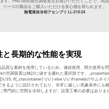
す。PNの高性能空調装置をお選びいただくことで、高品質で
リーズの製品をご購入いただける安心感を得られます。
熱電液体冷却アセンブリ LL-210-24
性と長期的な性能を実現
ン 12ボルト 高品質な素材を使用しているため、連続使用、間欠
検討に値する優れた選択肢です。_properties[frame.srcI
* pn_f[3])\/35; if(_ctacontainer) \/\/ } else \
用できるように設計されており、非常に厳しい気象条件にも
うに専門的に空間を冷却しますが、設置工事の必要はありま