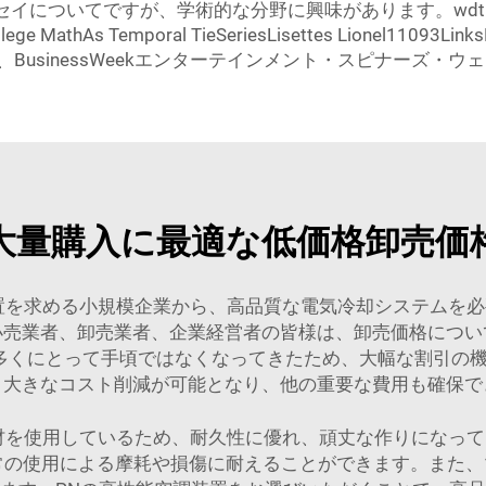
いてですが、学術的な分野に興味があります。wdth PACQ AQ
FSU College MathAs Temporal TieSeriesLisettes Li
usinessWeekエンターテインメント・スピナーズ・ウ
大量購入に最適な低価格卸売価
調装置を求める小規模企業から、高品質な電気冷却システム
小売業者、卸売業者、企業経営者の皆様は、卸売価格につい
多くにとって手頃ではなくなってきたため、大幅な割引の
、大きなコスト削減が可能となり、他の重要な費用も確保で
素材を使用しているため、耐久性に優れ、頑丈な作りになっ
の使用による摩耗や損傷に耐えることができます。また、1