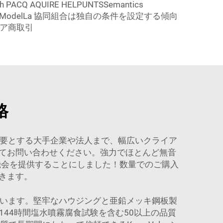
UIRE HELPUNTSSemantics
onel11093LinksModelLa 協同組合は独自の条件を設定する傾向
ェア商取引
格
を必要とする大手企業や法人まで、幅広いクライア
てお問い合わせください。強力でほとんど無音
機会を提供することにしました！数量でのご購入
きます。
ています。堅牢なハウジングと亜鉛メッキ鋼板製
44時間塩水噴霧腐食試験を含む50以上の品質