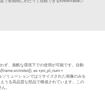
長期間にわたって信頼できるKnowValueシ
使用を問わず、過酷な環境下での使用が可能です。自動
ndex]); as +pn_pl_num =
/\/ iFramelyのサムネイルソリューションではリサイズされた画像のみを
耐えうる高品質な部品で構成されています。この
せん。