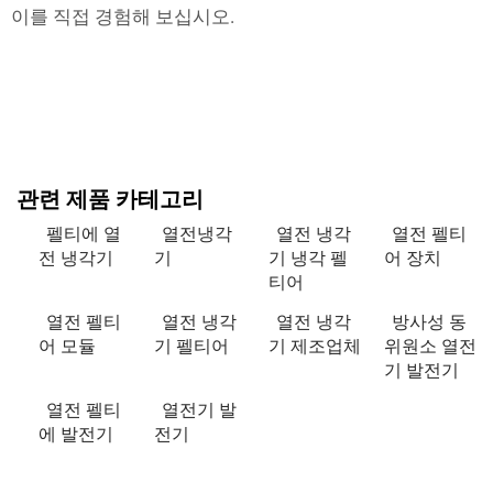
이를 직접 경험해 보십시오.
관련 제품 카테고리
펠티에 열
열전냉각
열전 냉각
열전 펠티
전 냉각기
기
기 냉각 펠
어 장치
티어
열전 펠티
열전 냉각
열전 냉각
방사성 동
어 모듈
기 펠티어
기 제조업체
위원소 열전
기 발전기
열전 펠티
열전기 발
에 발전기
전기