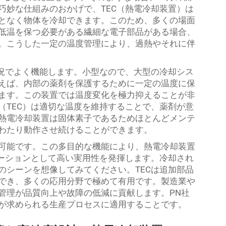
巧妙な仕組みのおかげで、TEC（熱電冷却装置）は
となく物体を冷却できます。このため、多くの場面
低温を保つ必要がある繊細な電子部品がある場合、
。こうした一定の温度管理により、過熱やそれに伴
状況でよく機能します。小型なので、大型の冷却シス
えば、内部の薬剤を保護するために一定の温度に保
ます。この装置では温度変化を極力抑えることが非
（TEC）は適切な温度を維持することで、薬剤が意
熱電冷却装置は固体素子であるためほとんどメンテ
わたり動作させ続けることができます。
可能です。この多目的な機能により、熱電冷却装置
ューションとして高い実用性を発揮します。冷却され
のシーンを想像してみてください。TECは追加部品
でき、多くの応用分野で極めて有用です。製造業や
管理が品質向上や故障の低減に貢献します。PN社
が求められる生産プロセスに適用することです。