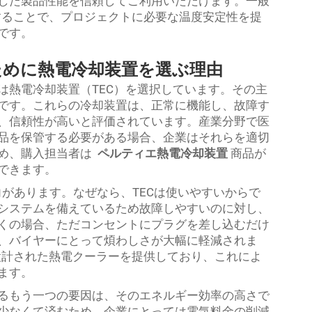
した製品性能を信頼してご利用いただけます。一般
することで、プロジェクトに必要な温度安定性を提
です。
ために熱電冷却装置を選ぶ理由
は熱電冷却装置（TEC）を選択しています。その主
です。これらの冷却装置は、正常に機能し、故障す
、信頼性が高いと評価されています。産業分野で医
品を保管する必要がある場合、企業はそれらを適切
め、購入担当者は
ペルティエ熱電冷却装置
商品が
できます。
向があります。なぜなら、TECは使いやすいからで
システムを備えているため故障しやすいのに対し、
くの場合、ただコンセントにプラグを差し込むだけ
、バイヤーにとって煩わしさが大幅に軽減されま
設計された熱電クーラーを提供しており、これによ
ます。
るもう一つの要因は、そのエネルギー効率の高さで
少なくて済むため、企業にとっては電気料金の削減