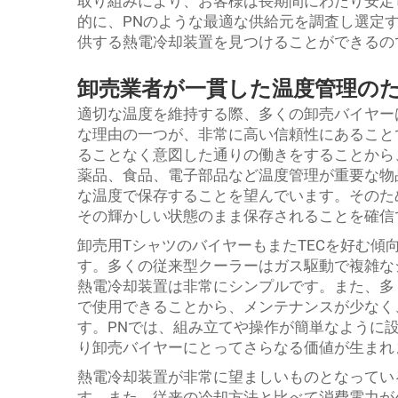
取り組みにより、お客様は長期間にわたり安定
的に、PNのような最適な供給元を調査し選定
供する熱電冷却装置を見つけることができるの
卸売業者が一貫した温度管理の
適切な温度を維持する際、多くの卸売バイヤー
な理由の一つが、非常に高い信頼性にあること
ることなく意図した通りの働きをすることから
薬品、食品、電子部品など温度管理が重要な物
な温度で保存することを望んでいます。そのた
その輝かしい状態のまま保存されることを確信
卸売用TシャツのバイヤーもまたTECを好む傾
す。多くの従来型クーラーはガス駆動で複雑な
熱電冷却装置は非常にシンプルです。また、多
で使用できることから、メンテナンスが少なく
す。PNでは、組み立てや操作が簡単なように
り卸売バイヤーにとってさらなる価値が生まれ
熱電冷却装置が非常に望ましいものとなってい
す。また、従来の冷却方法と比べて消費電力が