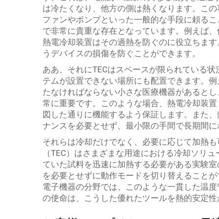
は冷たくなり、他方の側は熱くなります。この
ファンやポンプといった一般的な手段に頼るこ
で非常に貴重な存在となっています。例えば、
熱電冷却装置はその過熱を防ぐのに役立ちます
うデバイスの損傷を防ぐことができます。
ああ、それにTECはスペースが限られている
テムが設置できない場所にも配置できます。例
たなければならない小さな医療機器があるとし
常に重要です。このような場合、熱電冷却装置
図した通りに機能するよう保証します。また、
ナンスを必要とせず、最小限の手間で長期間に
それらは冷却だけでなく、必要に応じて加熱も
（TEC）はさまざまな用途における冷却ソリ
ていた試料を迅速に加熱する必要がある実験室
を必要とせずに動作モードを切り替えることが
電子機器の分野では、このような一貫した温度
の使命は、こうした優れたツールを熱的安定性