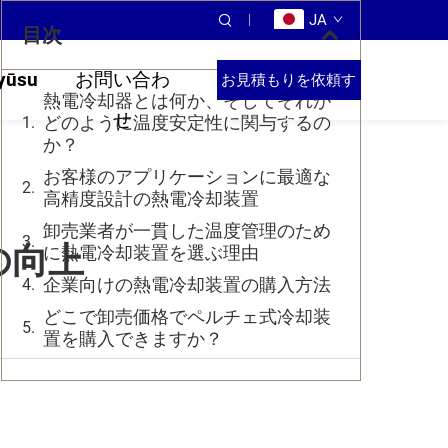
JA
目次
yūsu
お問い合わ
お見積もりを依頼す
熱電冷却器とは何か、そしてそれが
せ
る
どのように温度安定性に関与するの
か？
お客様のアプリケーションに最適な
高精度設計の熱電冷却装置
卸売業者が一貫した温度管理のため
の向上
に熱電冷却装置を選ぶ理由
企業向けの熱電冷却装置の購入方法
どこで卸売価格でペルチェ式冷却装
置を購入できますか？