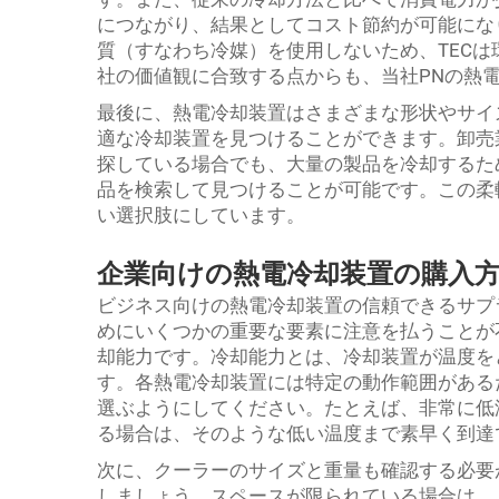
につながり、結果としてコスト節約が可能にな
質（すなわち冷媒）を使用しないため、TEC
社の価値観に合致する点からも、当社PNの熱
最後に、熱電冷却装置はさまざまな形状やサイ
適な冷却装置を見つけることができます。卸売
探している場合でも、大量の製品を冷却するた
品を検索して見つけることが可能です。この柔
い選択肢にしています。
企業向けの熱電冷却装置の購入
ビジネス向けの熱電冷却装置の信頼できるサプ
めにいくつかの重要な要素に注意を払うことが
却能力です。冷却能力とは、冷却装置が温度を
す。各熱電冷却装置には特定の動作範囲がある
選ぶようにしてください。たとえば、非常に低
る場合は、そのような低い温度まで素早く到達
次に、クーラーのサイズと重量も確認する必要
しましょう。スペースが限られている場合は、