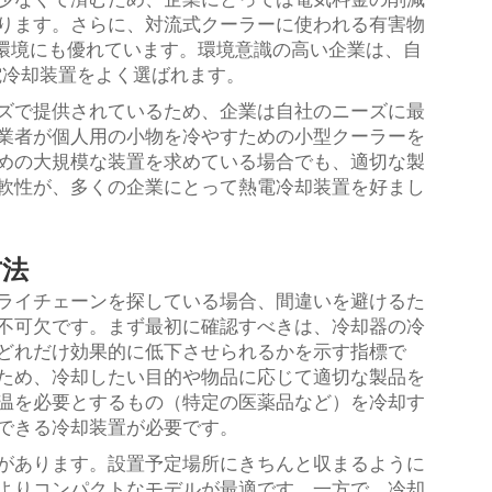
ります。さらに、対流式クーラーに使われる有害物
は環境にも優れています。環境意識の高い企業は、自
電冷却装置をよく選ばれます。
ズで提供されているため、企業は自社のニーズに最
業者が個人用の小物を冷やすための小型クーラーを
めの大規模な装置を求めている場合でも、適切な製
軟性が、多くの企業にとって熱電冷却装置を好まし
方法
ライチェーンを探している場合、間違いを避けるた
不可欠です。まず最初に確認すべきは、冷却器の冷
どれだけ効果的に低下させられるかを示す指標で
ため、冷却したい目的や物品に応じて適切な製品を
温を必要とするもの（特定の医薬品など）を冷却す
できる冷却装置が必要です。
があります。設置予定場所にきちんと収まるように
よりコンパクトなモデルが最適です。一方で、冷却