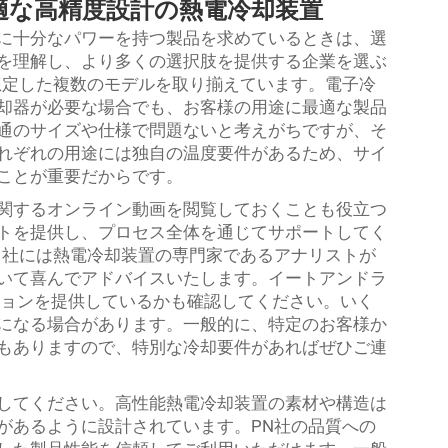
適な高精度設計の熱電冷却装置
に十分なパワーを持つ製品を求めているときは、選
を理解し、より多くの選択肢を提供する企業を選ぶ
想定した複数のモデルを取り揃えています。電子冷
却器が必要な場合でも、お客様の用途に最適な製品
通のサイズや仕様で問題ないと考えがちですが、そ
れぞれの用途には独自の温度要件があるため、サイ
ことが重要だからです。
関するオンライン動画を閲覧しておくことも役立つ
トを提供し、プロセス全体を通じてサポートしてく
当社には熱電冷却装置の専門家であるアナリストが
いて喜んでアドバイスいたします。イートアンドラ
ションを提供しているかも確認してください。いく
になる場合があります。一般的に、特定のお客様か
もありますので、特別な冷却要件があればぜひご連
してください。高性能熱電冷却装置の素材や構造は
があるように設計されています。PN社の品質への