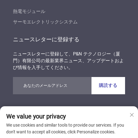
熱電モジュール
サーモエレクトリックシステム
ニュースレターに登録する
ニュースレターに登録して、P&N テクノロジー（厦
門）有限公司の最新業界ニュース、アップデートおよ
び情報を入手してください。
購読する
著作権 © P&N テクノロジー（厦門）有限公司 すべて
We value your privacy
の権利を保有しています
プライバシーポリシー
ブログ
We use cookies and similar tools to provide our services. If you
don't want to accept all cookies, click Personalize cookies.
トップに戻る