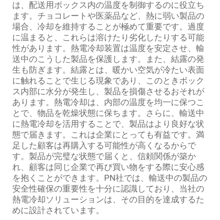
は、配送用ボックス内の温度を制御するのに役立ち
ます。チョコレートや医薬品など、熱に弱い製品の
場合、冷却を維持することが極めて重要です。過度
に温まると、これらは溶けたり劣化したりする可能
性があります。熱電冷却装置は温度を安定させ、輸
送中のこうした製品を保護します。また、結露の発
生も防ぎます。結露とは、暖かい空気が冷たい表面
に触れることで生じる現象であり、このときボック
ス内部に水分が発生し、製品を損傷させるおそれが
あります。熱電冷却は、内部の温度を均一に保つこ
とで、物品を乾燥状態に保ちます。さらに、輸送中
に熱電冷却を活用することで、製品はより良好な状
態で届きます。これは企業にとっても有益です。満
足した顧客は再購入する可能性が高くなるからで
す。製品が完璧な状態で届くと、信頼関係が築か
れ、顧客は同じ企業で再び買い物をする際に安心感
を抱くことができます。PN社では、輸送中の製品の
安全性確保の重要性を十分に認識しており、当社の
熱電冷却ソリューションは、その目的を達成するた
めに設計されています。