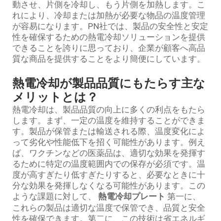
動させ、片側を冷却し、もう片側を加熱します。こ
れにより、冷却または加熱が必要な物品の温度管理
が容易になります。PN社では、製品の安全性と安定
性を確保するための熱電冷却ソリューションを提供
できることを誇りに思っており、企業が顧客へ高品
質な商品を提供することをより簡便にしています。
熱電冷却が製品品質にもたらす主な
メリットとは？
熱電冷却は、製品品質の向上に多くの利点をもたら
します。まず、一定の温度を維持することができま
す。製品が保管または輸送される際、温度変化によ
って劣化や性能低下を招く可能性があります。例え
ば、ワクチンなどの医薬品は、適切な効果を発揮す
るために特定の温度範囲内での保存が必須です。温
度が高すぎたり低すぎたりすると、必要なときに十
分な効果を発揮しなくなる可能性があります。この
ような課題に対して、
熱電冷却プレート
第一に、
これらの製品は適切な温度で保管でき、品質と安全
性を確保できます。第二に、この技術は省エネルギ