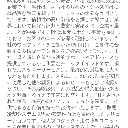
熱電冷却製品をお探しの場合、PNは始めるに最適な
企業です。当社は、あらゆる規模のビジネス向けに
高品質な熱電冷却ソリューションの開発を専門とし
ています。信頼性の高い製品をお探しの際には、業
界において良好な評判と豊富な実績を持つ企業を選
ぶことが重要です。PNは長年にわたり事業を展開し
ており、お客様のニーズを深く理解しています。当
社のウェブサイトをご覧いただければ、ご要件に合
致する多様なオプションをご確認いただけます。ま
た、購入時に企業が技術的サポートやアドバイスを
提供しているかも重要なチェックポイントです。優
れたカスタマーサービスは、最終的な満足度に大き
な差をもたらします。さらに、これらの製品を実際
に使用した他の顧客によるレビューもぜひご確認く
ださい。その経験談は、どの製品が購入価値がある
かを判断するうえで非常に役立ちます。PNを選択さ
れた場合、品質の高いソリューションを確実にご提
供できると自信を持ってお約束いたします。
熱電
冷却システム
製品の安定性向上を目的としたソリュ
ーションです。個人プロジェクト用の小型ユニット
から産業用途向けの大規模システムまで、お客様の