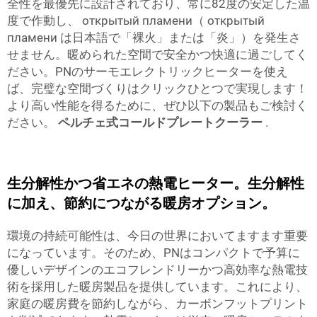
全性を最優先に設計されており、常に82度の安定した温
度で作動し、 открытый пламени（ открытый
пламени は日本語で「裸火」または「炎」）を発生さ
せません。暖められた空間で安全かつ快適に過ごしてく
ださい。PNのサーモエレクトリックヒーターを使え
ば、完璧な空間づくりはクリックひとつで実現します！
より高い性能を得るために、ぜひ以下の製品もご検討く
ださい。
ペルチェ式コールドプレートクーラー
.
生分解性かつ省エネの熱電ヒーター。生分解性
に加え、節約につながる暖房オプション。
環境の持続可能性は、今日の世界においてますます重要
になっています。そのため、PNはコンパクトで予算に
優しいデザインのエコフレンドリーかつ高効率な熱電技
術を採用した暖房製品を提供しています。これにより、
家庭の暖房費を節約しながら、カーボンフットプリント