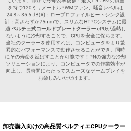
ています。静かで冷却効率抜群：最大1.5 CFMの風量
を持つ120ミリメートルPWMファン、騒音レベルは
24.8～35.6 dB(A)；ロープロファイルヒートシンク設
計：高さわずか75mmで、スリムなHTPCシステムに最
適
ペルチェ式コールドプレートクーラー
cPUが過熱し
ないように冷却することで、CPUを安全に保ちます。
当社のクーラーを使用すれば、コンピュータをより驚
異的なパフォーマンスで動作させることができ、同時
にその寿命を延ばすことが可能です！PNの強力な冷却
ソリューションにより、コンピュータでの作業効率が
向上し、長時間にわたってスムーズなゲームプレイを
お楽しみいただけます。
卸売購入向けの高品質ペルティエCPUクーラー