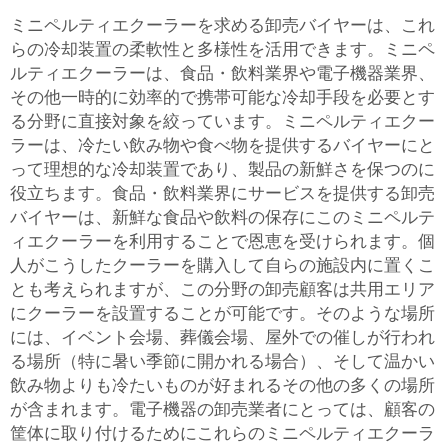
ミニペルティエクーラーを求める卸売バイヤーは、これ
らの冷却装置の柔軟性と多様性を活用できます。ミニペ
ルティエクーラーは、食品・飲料業界や電子機器業界、
その他一時的に効率的で携帯可能な冷却手段を必要とす
る分野に直接対象を絞っています。ミニペルティエクー
ラーは、冷たい飲み物や食べ物を提供するバイヤーにと
って理想的な冷却装置であり、製品の新鮮さを保つのに
役立ちます。食品・飲料業界にサービスを提供する卸売
バイヤーは、新鮮な食品や飲料の保存にこのミニペルテ
ィエクーラーを利用することで恩恵を受けられます。個
人がこうしたクーラーを購入して自らの施設内に置くこ
とも考えられますが、この分野の卸売顧客は共用エリア
にクーラーを設置することが可能です。そのような場所
には、イベント会場、葬儀会場、屋外での催しが行われ
る場所（特に暑い季節に開かれる場合）、そして温かい
飲み物よりも冷たいものが好まれるその他の多くの場所
が含まれます。電子機器の卸売業者にとっては、顧客の
筐体に取り付けるためにこれらのミニペルティエクーラ