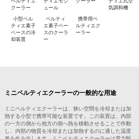
ペルティエ
ティエモジ
クーラー
ティエ式空
クーラー
ュール
気調和機
小型ペル
ペルティ
携帯用ペ
ティエ素子
エ素子ベー
ルティエク
ベースの冷
スのクーラ
ーラー
却装置
ー
ミニペルティエクーラーの一般的な用途
ミニペルティエクーラーは、狭い空間を冷却または加
熱する小型で携帯可能な装置です。この装置は、内部
の一方の側から他方の側へ熱を移動させることで作動
し、内部の物質を冷却または加熱するのに適した温度
差を生み出します。ミニペルティエクーラーは電力駆