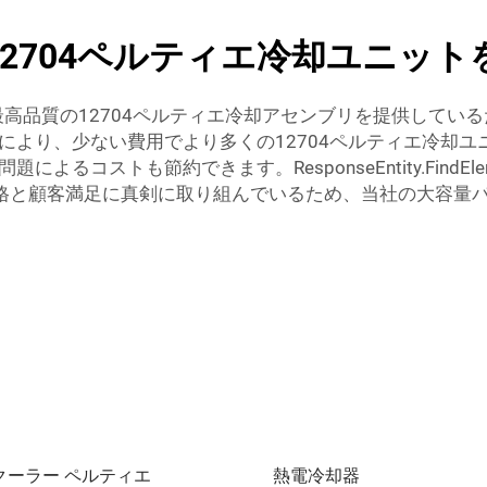
2704ペルティエ冷却ユニット
最高品質の12704ペルティエ冷却アセンブリを提供してい
により、少ない費用でより多くの12704ペルティエ冷却
節約できます。ResponseEntity.FindElementByUia
(144); PNは手頃な価格と顧客満足に真剣に取り組んでいるため、
クーラー ペルティエ
熱電冷却器