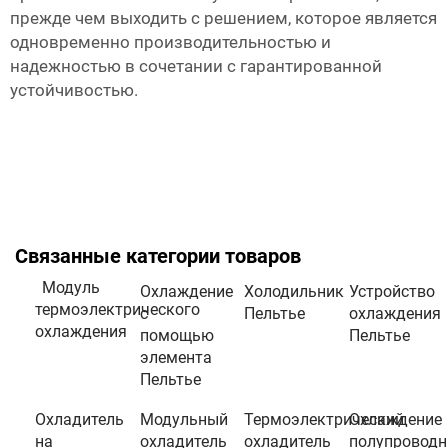
прежде чем выходить с решением, которое является
одновременно производительностью и
надежностью в сочетании с гарантированной
устойчивостью.
Связанные категории товаров
Модуль
Охлаждение
Холодильник
Устройство
термоэлектрического
с
Пельтье
охлаждения
охлаждения
помощью
Пельтье
элемента
Пельтье
Охладитель
Модульный
Термоэлектрический
Охлаждение
на
охладитель
охладитель
полупроводн