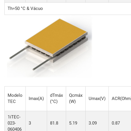
Th=50 °C & Vácuo
Modelo
dTmáx
Qcmáx
Imax(A)
Umax(V)
ACR(Ohm
TEC
(°C)
(W)
1iTEC-
023-
3
81.8
5.19
3.09
0.87
060406