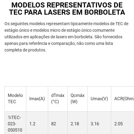
MODELOS REPRESENTATIVOS DE
TEC PARA LASERS EM BORBOLETA
Os seguintes modelos representam tipicamente modelos de TEC de
estágio único e modelos micro de estágio único comumente
utilizados em aplicações de lasers em borboleta. São fornecidos
apenas para referência e comparação, não como uma lista
completa de produtos.
Modelo
dTmáx
Qcmáx
Imax(A)
Umax(V)
ACR(Ohm
TEC
(°C)
(W)
1iTEC-
023-
1.2
82
2.18
3.16
2.05
050510