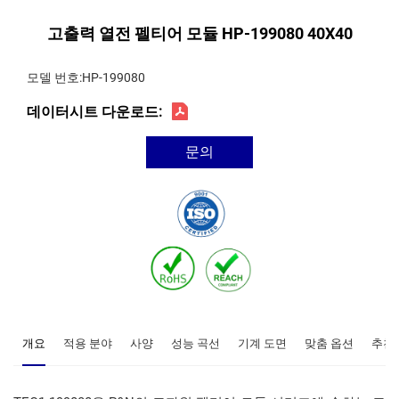
고출력 열전 펠티어 모듈 HP-199080 40X40
모델 번호:HP-199080
데이터시트 다운로드:
문의
개요
적용 분야
사양
성능 곡선
기계 도면
맞춤 옵션
추천