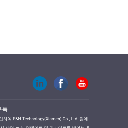
구독
P&N Technology(Xiamen) Co., Ltd. 팀에