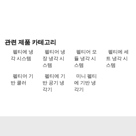
관련 제품 카테고리
펠티에 냉
펠티어 냉
펠티어 모
펠티에 세
각 시스템
장 냉각 시
듈 냉각 시
트 냉각 시
스템
스템
스템
펠티어 기
펠티에 기
미니 펠티
반 쿨러
반 공기 냉
에 기반 냉
각기
각기