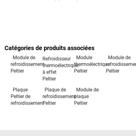
Catégories de produits associées
Module de
Module
Module de
Refroidisseur
refroidissement
thermoélectrique
refroidisseme
thermoélectrique
Peltier
Peltier
Peltier
à effet
Peltier
Plaque
Plaque de
Module de
Peltier de
refroidissement
plaque
refroidissement
Peltier
Peltier