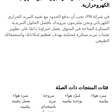
الكهروحرارية.
في شركة PN، نحب أن ندفع الحدود مع تقنية التبريد الحراري
الكهربائي ونحن ملتزمون بتزويدك بأفضل الحلول التبريدية
المبتكرة المتاحة في السوق. يعمل خبراؤنا دائمًا على تطوير
تقنيات تبريد مبتكرة مُحسّنة بهدف تعظيم إمكاناتك واستشفائك
الطبيعي.
فئات المنتجات ذات الصلة
مبرد هواء
مُبرِّد هواء
مروحة
مبرد هواء
بيلتييه
بوحدة بيلتييه
تبريد
يعمل بتقنية
باستخدام
بيلتييه
وحدة بيلتييه