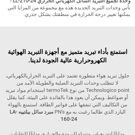
وحدة تجميع التبريد السائل الكهربائي الحراري LL-210-24
!
تأتي وحدات التبريد الجديدة هذه مع مجموعة من المزايا التي
يمكنها تغيير درجة الحرارة في منطقتك بشكل جذري.
استمتع بأداء تبريد متميز مع أجهزة التبريد الهوائية
الكهروحرارية عالية الجودة لدينا.
حلول تبريد هواء متطورة تعتمد على التبريد الحراريالكهربائي،
لا تتطلب وحدات التبريد الصلبة والطويلة الأمد من
Technologico point من نوع termoTek استخدام مواد تبريد
أو ضواغط. ويمكن أن يعود هذا بالفائدة على البيئة، كما يقلل
من التكاليف التي تنفقها على فواتير الطاقة. استمتع بالهواء
البارد الذي طالما رغبت به مع PN's
مبرد سائل بيلتييه LA-
.
160-24
وداعًا لتوزيع غير متساوٍ للبرودة والحرارة، وداعًا للتقلبات