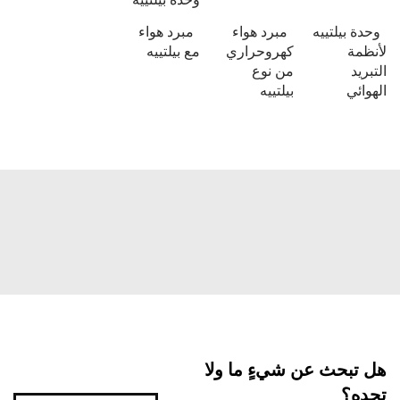
وحدة بيلتييه
مبرد هواء
مبرد هواء
لأنظمة
كهروحراري
مع بيلتييه
التبريد
من نوع
الهوائي
بيلتييه
هل تبحث عن شيءٍ ما ولا
تجده؟